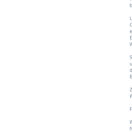
b
G
e
E
W
S
u
d
B
Z
W
F
W
h