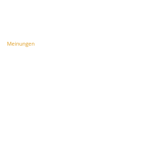
AGBs
Liefer- und Versandkosten
Kein Steuerausweis gem. Kleinuntern.-
Reg. §19
Meinungen
Als kleiner Shop freue mich
immer über positive Rück-